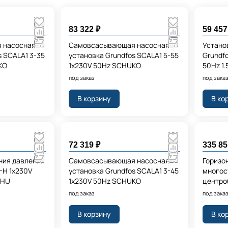
83 322 ₽
59 457
 насосная
Самовсасывающая насосная
Устано
s SCALA1 3-35
установка Grundfos SCALA1 5-55
Grundfo
KO
1x230V 50Hz SCHUKO
50Hz 1
под заказ
под зака
В корзину
В ко
72 319 ₽
335 85
ния давления
Самовсасывающая насосная
Горизо
T-H 1x230V
установка Grundfos SCALA1 3-45
многос
 HU
1x230V 50Hz SCHUKO
центро
CMBE5-
под заказ
под зака
240V 5
В корзину
В ко