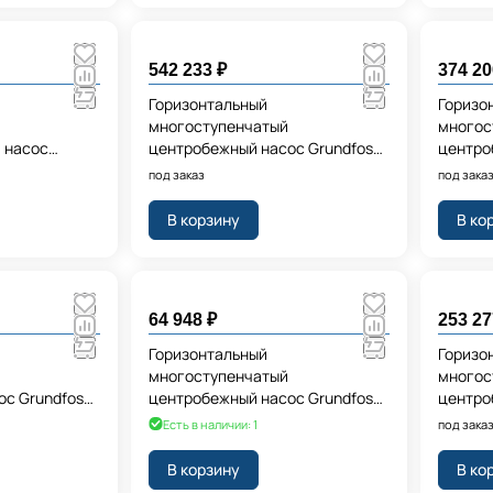
542 233 ₽
374 20
Горизонтальный
Горизо
многоступенчатый
многос
 насос
центробежный насос Grundfos
центро
x230V 50Hz
CMBE TWIN 3-62
CMBE10
под заказ
под зака
240V 5
В корзину
В ко
64 948 ₽
253 27
Горизонтальный
Горизо
многоступенчатый
многос
ос Grundfos
центробежный насос Grundfos
центро
CMBE TWIN Inlet and Outlet Pipe
CMBE3-
Есть в наличии: 1
под зака
(1 ¼” pu
240V 5
В корзину
В ко