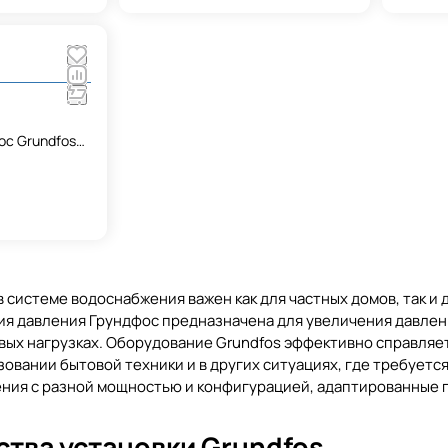
ос Grundfos
 Outlet Pipe
 системе водоснабжения важен как для частных домов, так и
ия давления Грундфос предназначена для увеличения давлен
вых нагрузках. Оборудование Grundfos эффективно справляет
зовании бытовой техники и в других ситуациях, где требуетс
ния с разной мощностью и конфигурацией, адаптированные п
тва установки
Grundfos