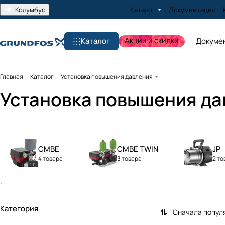
Колумбус
Каталог
Документация
Акции и скидки
Каталог
Докуме
Главная
Каталог
Установка повышения давления
Установка повышения да
CMBE
CMBE TWIN
JP
4 товара
3 товара
2 то
.
Категория
Сначала попул