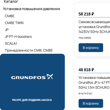
Каталог
Установка повышения давления
58 218 ₽
CMBE
Самовсасывающая
CMBE TWIN
установка Grundfo
JP
1x230V 50Hz SCHU
JP PT-H boosters
под заказ
SCALA1
В корзину
Принадлежности CMB, CMBE
48 818 ₽
Установка повыше
Grundfos JP 4-47 P
50Hz 1,5m SCHUKO
в пути 2 шт.
В корзину