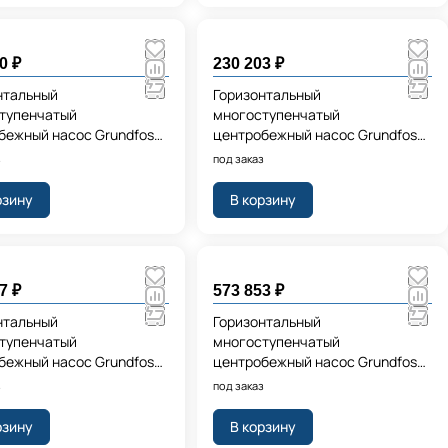
0 ₽
230 203 ₽
нтальный
Горизонтальный
тупенчатый
многоступенчатый
бежный насос Grundfos
центробежный насос Grundfos
-54 I-U-C-C-D-C 1x220-
CMBE3-62 I-U-C-C-D-A 1x220-
з
под заказ
0/6
240V 50/60
рзину
В корзину
7 ₽
573 853 ₽
нтальный
Горизонтальный
тупенчатый
многоступенчатый
бежный насос Grundfos
центробежный насос Grundfos
93 I-U-C-C-D-A 1x220-
CMBE TWIN 5-62
з
под заказ
0/60
рзину
В корзину