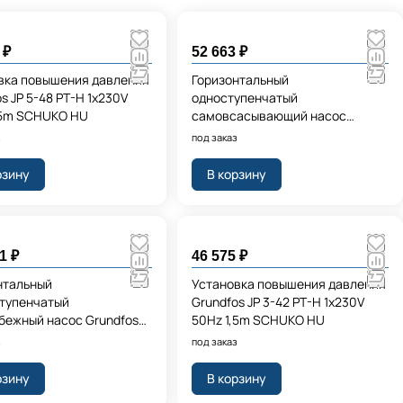
 ₽
52 663 ₽
вка повышения давления
Горизонтальный
s JP 5-48 PT-H 1x230V
одноступенчатый
.5m SCHUKO HU
самовсасывающий насос
Grundfos JP 5-48 1x230V 50Hz
з
под заказ
1,5m SCHUKO HU
рзину
В корзину
1 ₽
46 575 ₽
нтальный
Установка повышения давления
тупенчатый
Grundfos JP 3-42 PT-H 1x230V
бежный насос Grundfos
50Hz 1,5m SCHUKO HU
62 I-U-C-C-D-B 1x220-
з
под заказ
0/60
рзину
В корзину