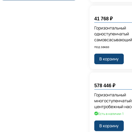
41 768 ₽
Горизонтальный
одноступенчатый
самовсасывающий
Grundfos JP 4-47 1
под заказ
1,5m SCHUKO HU
В корзину
578 446 ₽
Горизонтальный
многоступенчатый
центробежный нас
CMBE TWIN 3-93
Есть в наличии: 1
В корзину