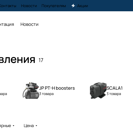
Контакты
Новости
Покупателям
Акции
нтация
Новости
вления
17
JP PT-H boosters
SCALA1
вара
3 товара
3 товара
ярные
Цена