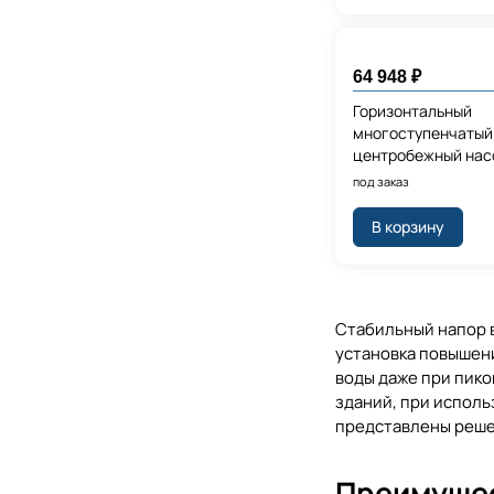
64 948 ₽
Горизонтальный
многоступенчатый
центробежный нас
CMBE TWIN Inlet and
под заказ
(1” pump
В корзину
Стабильный напор в
установка повышен
воды даже при пико
зданий, при исполь
представлены реше
Преимущес