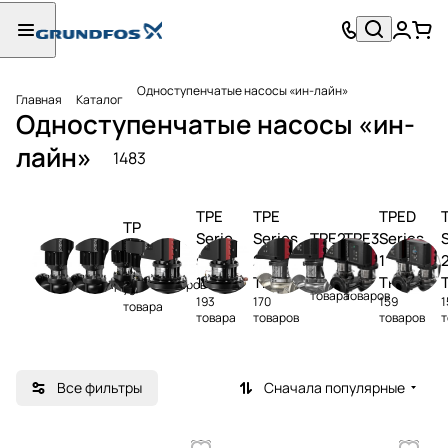
Одноступенчатые насосы «ин-лайн»
Главная
Каталог
Одноступенчатые насосы «ин-
лайн»
1483
TPE
TPE
TPED
TP
Serie
Series
TPE2
TPE3
Series
TP
(B),
TPD
s
2000,
(I)
(I)
1000,
383
167
(I)
92
90
1000,
TPE3
TPE2
товара
товаров
73
товара
товаров
193
170
159
1
TPE2
D
товара
товара
товаров
товаров
Все фильтры
Сначала популярные