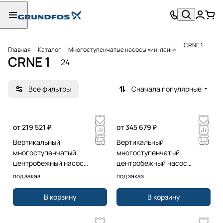
CRNE 1
Главная
Каталог
Многоступенчатые насосы «ин-лайн»
CRNE 1
24
Все фильтры
Сначала популярные
от 219 521 ₽
от 345 679 ₽
Вертикальный
Вертикальный
многоступенчатый
многоступенчатый
центробежный насос
центробежный насос
Grundfos CRNE1-9 A-P-G-E-
Grundfos CRNE1-17 A-P-G-E-
под заказ
под заказ
HQQE 1x200-240 60HZ
HQQE 3x380-500 60HZ
В корзину
В корзину