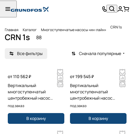
CRN 1s
Главная
Каталог
Многоступенчатые насосы «ин-лайн»
CRN 1s
88
Все фильтры
Сначала популярные
от 110 562 ₽
от 199 545 ₽
Вертикальный
Вертикальный
многоступенчатый
многоступенчатый
центробежный насос
центробежный насос
Grundfos CRN1S-6 A-P-G-E-
Grundfos CRN1S-25 A-FGJ-G-
под заказ
под заказ
HQQE 3x230/400 50HZ
E-HQQE 3x230/400 50HZ
В корзину
В корзину