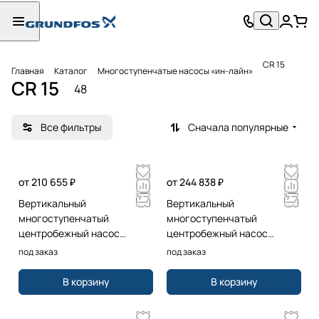
CR 15
Главная
Каталог
Многоступенчатые насосы «ин-лайн»
CR 15
48
Все фильтры
Сначала популярные
от 210 655 ₽
от 244 838 ₽
Вертикальный
Вертикальный
многоступенчатый
многоступенчатый
центробежный насос
центробежный насос
Grundfos CR15-02 A-A-A-E-
Grundfos CR15-04 A-A-A-E-
под заказ
под заказ
HQQE 1x220/240 50 HZ
HQQE 3x400D 50 HZ
В корзину
В корзину