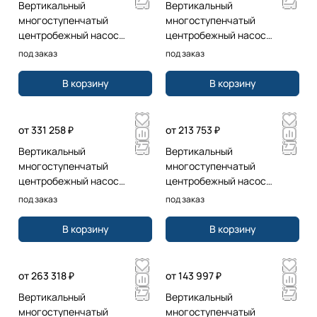
Вертикальный
Вертикальный
многоступенчатый
многоступенчатый
центробежный насос
центробежный насос
Grundfos CR15-02 A-F-A-E-
Grundfos CR15-17 A-F-A-E-
под заказ
под заказ
HQQE 3x400D 50 HZ
HQQE 3x400/690 50 HZ
В корзину
В корзину
от 331 258 ₽
от 213 753 ₽
Вертикальный
Вертикальный
многоступенчатый
многоступенчатый
центробежный насос
центробежный насос
Grundfos CR15-07 A-F-A-V-
Grundfos CR15-02 A-F-A-E-
под заказ
под заказ
HQQV 3x400D 50 HZ
HQQE 1x220/240 50 HZ
В корзину
В корзину
от 263 318 ₽
от 143 997 ₽
Вертикальный
Вертикальный
многоступенчатый
многоступенчатый