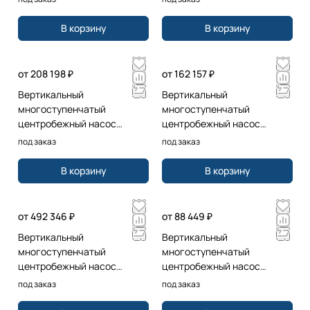
HQQE 3x400D 50HZ
HQQE 3x400D 50 HZ
В корзину
В корзину
от 208 198 ₽
от 162 157 ₽
Вертикальный
Вертикальный
многоступенчатый
многоступенчатый
центробежный насос
центробежный насос
Grundfos CR5-20 A-FGJ-A-E-
Grundfos CR10-03 A-FJ-A-E-
под заказ
под заказ
HQQE 3x400D 50HZ
HQQE 1x220/240 50 HZ
В корзину
В корзину
от 492 346 ₽
от 88 449 ₽
Вертикальный
Вертикальный
многоступенчатый
многоступенчатый
центробежный насос
центробежный насос
Grundfos CR45-2 A-F-A-E-
Grundfos CR3-4 A-A-A-E-
под заказ
под заказ
HQQE 3x400D 50 HZ
HQQE 1x220/240 50HZ