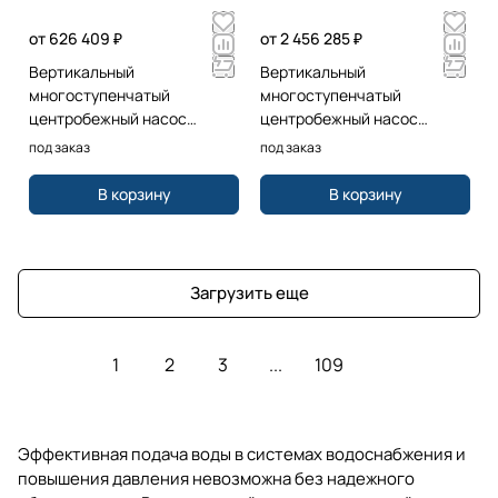
от 626 409 ₽
от 2 456 285 ₽
Вертикальный
Вертикальный
многоступенчатый
многоступенчатый
центробежный насос
центробежный насос
Grundfos CR32-5-2 A-F-A-V-
Grundfos CR125-5 A-F-A-E-
под заказ
под заказ
HQQV 3x400/690 50 HZ
HQQE 400D/690Y 50 HZ
В корзину
В корзину
Загрузить еще
1
2
3
...
109
Эффективная подача воды в системах водоснабжения и
повышения давления невозможна без надежного