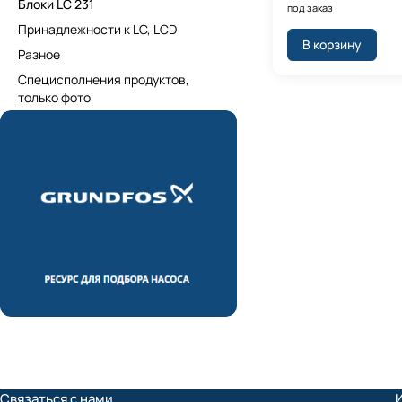
Блоки LC 231
под заказ
Принадлежности к LC, LCD
В корзину
Разное
Специсполнения продуктов,
только фото
Связаться с нами