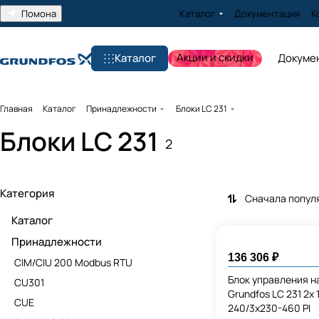
Помона
Каталог
Документация
К
Акции и скидки
Каталог
Докуме
Главная
Каталог
Принадлежности
Блоки LC 231
Блоки LC 231
2
Категория
Сначала попул
Каталог
Принадлежности
136 306 ₽
CIM/CIU 200 Modbus RTU
Блок управления 
CU301
Grundfos LC 231 2x 
CUE
240/3x230-460 PI