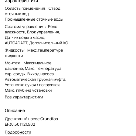
Характеристики
Область применения
:
Отвод
сточных вод
Промышленные сточные воды
Система управления
:
Реле
влажности, Блок управления,
Датчик воды в масле,
AUTOADAPT, Дополнительный I/O
Жидкость
:
Макс.температура
жидкости
Монтаж
:
Максимальное
давление, Макс. температура
окр. среды, Выход насоса,
Автоматическая трубная муфта,
Установка сухая / погружная,
Макс. глубина установки
Все характеристики
Описание
Дренажный насос Grundfos
EF30.50.11.2.1.502
Подробности