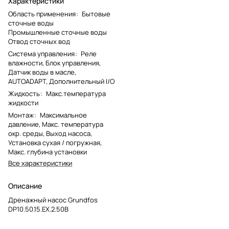
Характеристики
Область применения
:
Бытовые
сточные воды
Промышленные сточные воды
Отвод сточных вод
Система управления
:
Реле
влажности, Блок управления,
Датчик воды в масле,
AUTOADAPT, Дополнительный I/O
Жидкость
:
Макс.температура
жидкости
Монтаж
:
Максимальное
давление, Макс. температура
окр. среды, Выход насоса,
Установка сухая / погружная,
Макс. глубина установки
Все характеристики
Описание
Дренажный насос Grundfos
DP10.50.15.EX.2.50B