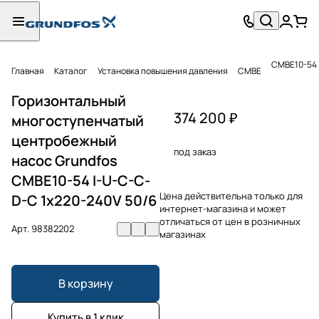
CMBE10-54 
Главная
Каталог
Установка повышения давления
CMBE
Горизонтальный
374 200 ₽
многоступенчатый
центробежный
под заказ
насос Grundfos
CMBE10-54 I-U-C-C-
Цена действительна только для
D-C 1x220-240V 50/6
интернет-магазина и может
отличаться от цен в розничных
Арт.
98382202
магазинах
В корзину
Купить в 1 клик