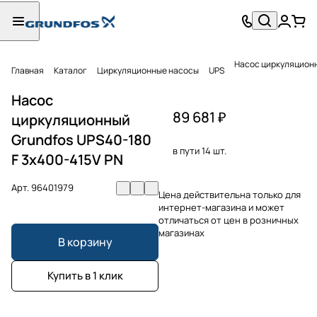
Насос циркуляционн
Главная
Каталог
Циркуляционные насосы
UPS
Насос
89 681 ₽
циркуляционный
Grundfos UPS40-180
в пути 14 шт.
F 3x400-415V PN
Арт.
96401979
Цена действительна только для
интернет-магазина и может
отличаться от цен в розничных
магазинах
В корзину
Купить в 1 клик