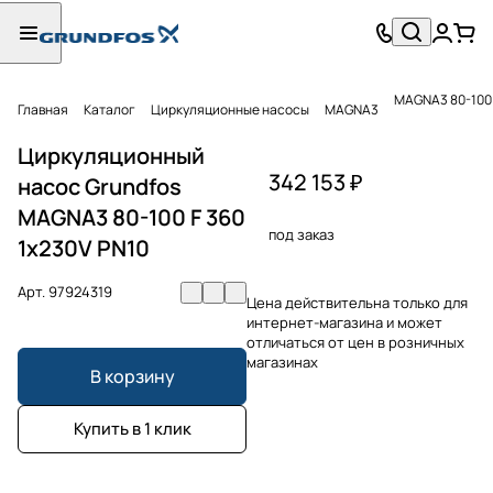
MAGNA3 80-100 
Главная
Каталог
Циркуляционные насосы
MAGNA3
Циркуляционный
342 153 ₽
насос Grundfos
MAGNA3 80-100 F 360
под заказ
1x230V PN10
Арт.
97924319
Цена действительна только для
интернет-магазина и может
отличаться от цен в розничных
магазинах
В корзину
Купить в 1 клик