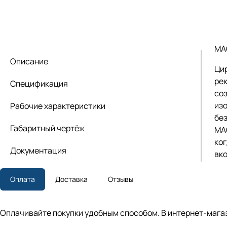
MA
Описание
Ци
ре
Спецификация
со
из
Рабочие характеристики
бе
Габаритный чертёж
MA
ког
Документация
вк
Оплата
Доставка
Отзывы
Оплачивайте покупки удобным способом. В интернет-магаз