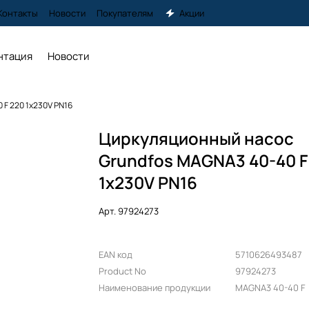
Контакты
Новости
Покупателям
Акции
нтация
Новости
 F 220 1x230V PN16
Циркуляционный насос
Grundfos MAGNA3 40-40 F
1x230V PN16
Арт.
97924273
EAN код
5710626493487
Product No
97924273
Наименование продукции
MAGNA3 40-40 F