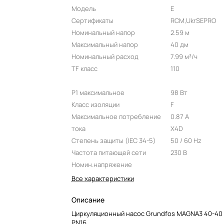
Модель
E
Сертификаты
RCM,UkrSEPRO
Номинальный напор
2.59 м
Максимальный напор
40 дм
Номинальный расход
7.99 м³/ч
TF класс
110
P1 максимальное
98 Вт
Класс изоляции
F
Максимальное потребление
0.87 A
тока
X4D
Степень защиты (IEC 34-5)
50 / 60 Hz
Частота питающей сети
230 В
Номин.напряжение
Все характеристики
Описание
Циркуляционный насос Grundfos MAGNA3 40-40 
PN16