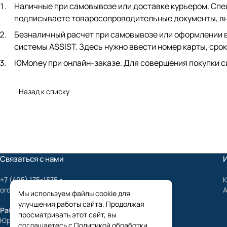
Наличные при самовывозе или доставке курьером. Спец
подписываете товаросопроводительные документы, вно
Безналичный расчет при самовывозе или оформлении в 
системы ASSIST. Здесь нужно ввести номер карты, срок
ЮMoney при онлайн-заказе. Для совершения покупки с
Назад к списку
Связаться с нами
+7 (495) 175-1575
К
order@mygrundfos.ru
Мы используем файлы cookie для
улучшения работы сайта. Продолжая
Работаем только с юридическими лицами
просматривать этот сайт, вы
Юридический адрес:
соглашаетесь с
Политикой обработки