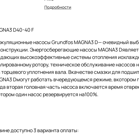
Подробности
GNA3 D40-40 F
ркуляционные насосы Grundfos MAGNA3 D— очевидный выбо
конструкции. Энергосберегающие насосы MAGNA3 Dявляет
здающих высокоэффективные системы отопления иохлажде
олированному ротору, техническое обслуживание насосов 
з торцевого уплотнения вала. Вкачестве смазки для подш
GNA3 Dмогут работать вчередующемся режиме, вкотором п
да вторая головная часть насоса включается время отвре
отором один насос резервируется на100%.
ине доступно 3 варианта оплаты: