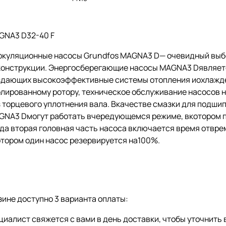
GNA3 D32-40 F
ркуляционные насосы Grundfos MAGNA3 D— очевидный выбо
конструкции. Энергосберегающие насосы MAGNA3 Dявляет
здающих высокоэффективные системы отопления иохлажде
олированному ротору, техническое обслуживание насосов 
з торцевого уплотнения вала. Вкачестве смазки для подш
GNA3 Dмогут работать вчередующемся режиме, вкотором п
да вторая головная часть насоса включается время отвре
отором один насос резервируется на100%.
ине доступно 3 варианта оплаты:
иалист свяжется с вами в день доставки, чтобы уточнить 