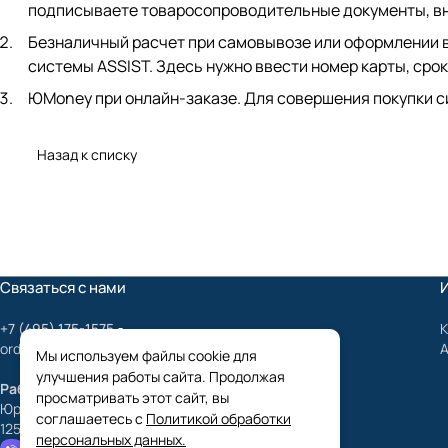
подписываете товаросопроводительные документы, вно
Безналичный расчет при самовывозе или оформлении в 
системы ASSIST. Здесь нужно ввести номер карты, срок
ЮMoney при онлайн-заказе. Для совершения покупки с
Назад к списку
Связаться с нами
+7 (495) 175-1575
К
order@mygrundfos.ru
Мы используем файлы cookie для
улучшения работы сайта. Продолжая
Работаем только с юридическими лицами
просматривать этот сайт, вы
Юридический адрес:
соглашаетесь с
Политикой обработки
125424, г. Москва, улица Лётная 99, с. 3, оф. 28
персональных данных.