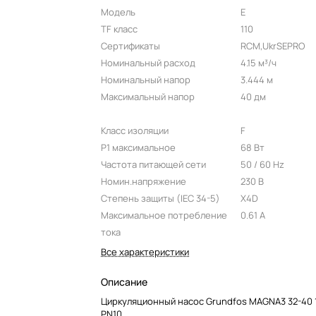
Модель
E
TF класс
110
Сертификаты
RCM,UkrSEPRO
Номинальный расход
4.15 м³/ч
Номинальный напор
3.444 м
Максимальный напор
40 дм
Класс изоляции
F
P1 максимальное
68 Вт
Частота питающей сети
50 / 60 Hz
Номин.напряжение
230 В
Степень защиты (IEC 34-5)
X4D
Максимальное потребление
0.61 A
тока
Все характеристики
Описание
Циркуляционный насос Grundfos MAGNA3 32-40 
PN10