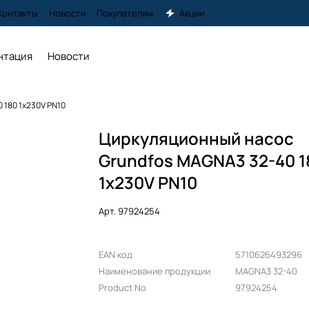
Контакты
Новости
Покупателям
Акции
нтация
Новости
 180 1x230V PN10
Циркуляционный насос
Grundfos MAGNA3 32-40 1
1x230V PN10
Арт.
97924254
EAN код
5710626493296
Наименование продукции
MAGNA3 32-40
Product No
97924254