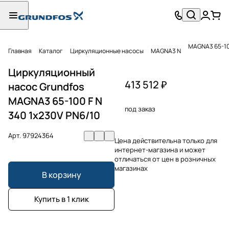
MAGNA3 65-100
Главная
Каталог
Циркуляционные насосы
MAGNA3 N
Циркуляционный
413 512 ₽
насос Grundfos
MAGNA3 65-100 F N
под заказ
340 1x230V PN6/10
Арт.
97924364
Цена действительна только для
интернет-магазина и может
отличаться от цен в розничных
магазинах
В корзину
Купить в 1 клик