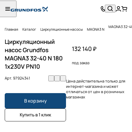
MAGNA3 32-40
Главная
Каталог
Циркуляционные насосы
MAGNA3 N
Циркуляционный
132 140 ₽
насос Grundfos
MAGNA3 32-40 N 180
под заказ
1x230V PN10
Арт.
97924341
Цена действительна только для
интернет-магазина и может
отличаться от цен в розничных
магазинах
В корзину
Купить в 1 клик