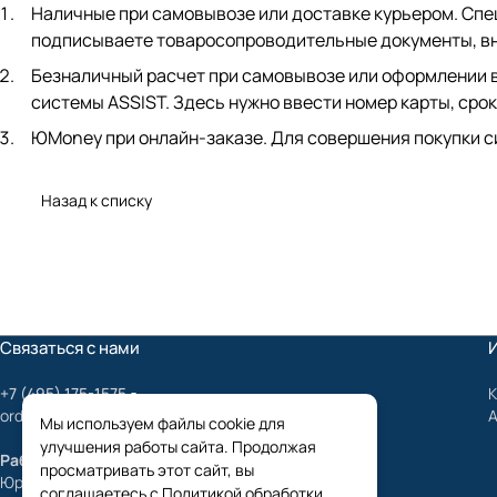
Наличные при самовывозе или доставке курьером. Спец
подписываете товаросопроводительные документы, вно
Безналичный расчет при самовывозе или оформлении в 
системы ASSIST. Здесь нужно ввести номер карты, срок
ЮMoney при онлайн-заказе. Для совершения покупки с
Назад к списку
Связаться с нами
+7 (495) 175-1575
К
order@mygrundfos.ru
Мы используем файлы cookie для
улучшения работы сайта. Продолжая
Работаем только с юридическими лицами
просматривать этот сайт, вы
Юридический адрес:
соглашаетесь с
Политикой обработки