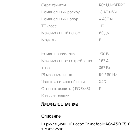
Сертификаты
RCM,UkrSEPRO
Номинальный расход
18.49 м³/ч
Номинальный напор
4.486 м
TF класс
110
Максимальный напор
60 дм
Модель
E
Номин.напряжение
230 В
Максимальное потребление
1.67 A
тока
367 Вт
P1 максимальное
50 / 60 Hz
Частота питающей сети
X4D
Степень защиты (IEC 34-5)
F
Класс изоляции
Все характеристики
Описание
Циркуляционный насос Grundfos MAGNA3 D 65-6
1x230V PN16