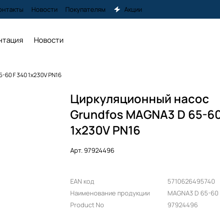
онтакты
Новости
Покупателям
Акции
нтация
Новости
-60 F 340 1x230V PN16
Циркуляционный насос
Grundfos MAGNA3 D 65-60
1x230V PN16
Арт.
97924496
EAN код
5710626495740
Наименование продукции
MAGNA3 D 65-60 
Product No
97924496