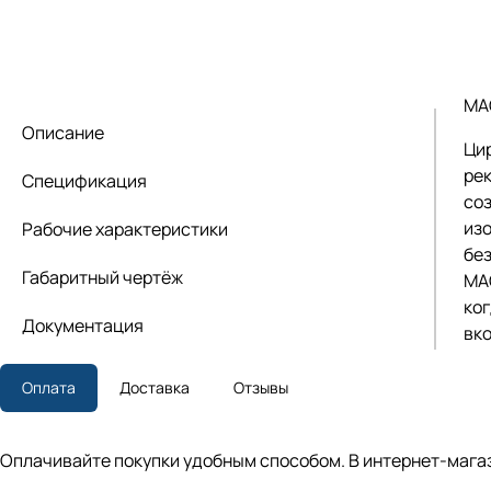
MA
Описание
Ци
ре
Спецификация
со
из
Рабочие характеристики
бе
Габаритный чертёж
MA
ког
Документация
вк
Оплата
Доставка
Отзывы
Оплачивайте покупки удобным способом. В интернет-магаз