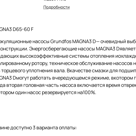
Подробности
GNA3 D65-60 F
ркуляционные насосы Grundfos MAGNA3 D— очевидный выбо
конструкции. Энергосберегающие насосы MAGNA3 Dявляет
здающих высокоэффективные системы отопления иохлажде
олированному ротору, техническое обслуживание насосов 
з торцевого уплотнения вала. Вкачестве смазки для подш
GNA3 Dмогут работать вчередующемся режиме, вкотором п
да вторая головная часть насоса включается время отвре
отором один насос резервируется на100%.
ине доступно 3 варианта оплаты: