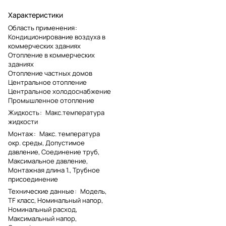
Характеристики
Область применения
:
Кондиционирование воздуха в
коммерческих зданиях
Отопление в коммерческих
зданиях
Отопление частных домов
Центральное отопление
Центральное холодоснабжение
Промышленное отопление
Жидкость
:
Макс.температура
жидкости
Монтаж
:
Макс. температура
окр. среды, Допустимое
давление, Соединение труб,
Максимальное давление,
Монтажная длина 1., Трубное
присоединение
Технические данные
:
Модель,
TF класс, Номинальный напор,
Номинальный расход,
Максимальный напор,