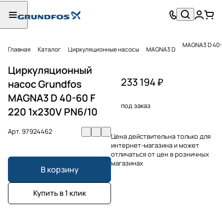
MAGNA3 D 40-6
Главная
Каталог
Циркуляционные насосы
MAGNA3 D
Циркуляционный
233 194 ₽
насос Grundfos
MAGNA3 D 40-60 F
под заказ
220 1x230V PN6/10
Арт.
97924462
Цена действительна только для
интернет-магазина и может
отличаться от цен в розничных
магазинах
В корзину
Купить в 1 клик