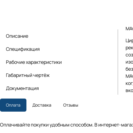
MA
Описание
Ци
ре
Спецификация
со
из
Рабочие характеристики
бе
Габаритный чертёж
MA
ког
Документация
вк
Оплата
Доставка
Отзывы
Оплачивайте покупки удобным способом. В интернет-магаз