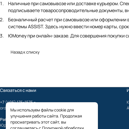
Наличные при самовывозе или доставке курьером. Спец
подписываете товаросопроводительные документы, вно
Безналичный расчет при самовывозе или оформлении в 
системы ASSIST. Здесь нужно ввести номер карты, срок
ЮMoney при онлайн-заказе. Для совершения покупки с
Назад к списку
Связаться с нами
+7 (495) 175-1575
К
order@mygrundfos.ru
Мы используем файлы cookie для
улучшения работы сайта. Продолжая
Работаем только с юридическими лицами
просматривать этот сайт, вы
Юридический адрес:
соглашаетесь с
Политикой обработки