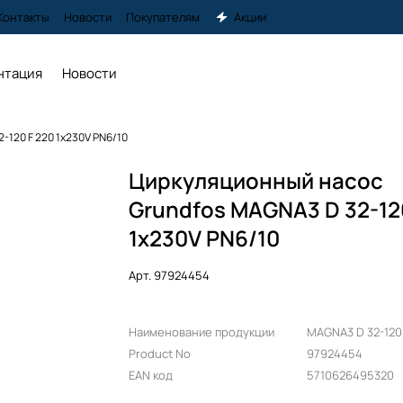
Контакты
Новости
Покупателям
Акции
нтация
Новости
-120 F 220 1x230V PN6/10
Циркуляционный насос
Grundfos MAGNA3 D 32-12
1x230V PN6/10
Арт.
97924454
Наименование продукции
MAGNA3 D 32-120
Product No
97924454
EAN код
5710626495320