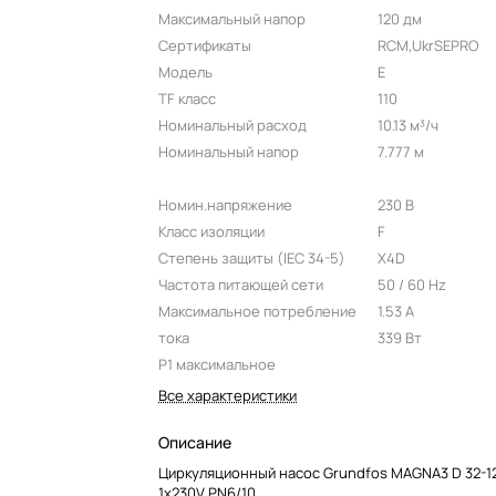
Максимальный напор
120 дм
Сертификаты
RCM,UkrSEPRO
Модель
E
TF класс
110
Номинальный расход
10.13 м³/ч
Номинальный напор
7.777 м
Номин.напряжение
230 В
Класс изоляции
F
Степень защиты (IEC 34-5)
X4D
Частота питающей сети
50 / 60 Hz
Максимальное потребление
1.53 A
тока
339 Вт
P1 максимальное
Все характеристики
Описание
Циркуляционный насос Grundfos MAGNA3 D 32-12
1x230V PN6/10