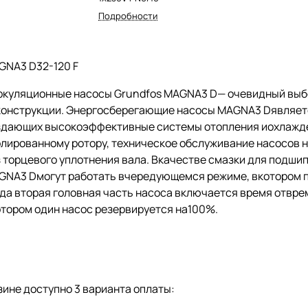
Подробности
GNA3 D32-120 F
ркуляционные насосы Grundfos MAGNA3 D— очевидный выбо
конструкции. Энергосберегающие насосы MAGNA3 Dявляет
здающих высокоэффективные системы отопления иохлажде
олированному ротору, техническое обслуживание насосов 
з торцевого уплотнения вала. Вкачестве смазки для подш
GNA3 Dмогут работать вчередующемся режиме, вкотором п
да вторая головная часть насоса включается время отвре
отором один насос резервируется на100%.
ине доступно 3 варианта оплаты: