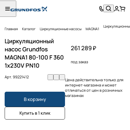
Циркуляционный
Главная
Каталог
Циркуляционные насосы
MAGNA1
Циркуляционный
261 289 ₽
насос Grundfos
MAGNA1 80-100 F 360
под заказ
1x230V PN10
Арт.
99221412
Цена действительна только для
интернет-магазина и может
отличаться от цен в розничных
магазинах
В корзину
Купить в 1 клик