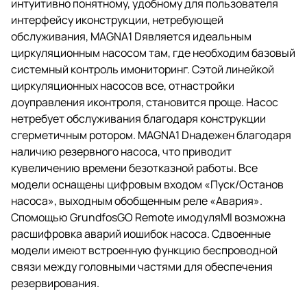
интуитивно понятному, удобному для пользователя
интерфейсу иконструкции, нетребующей
обслуживания, MAGNA1 Dявляется идеальным
циркуляционным насосом там, где необходим базовый
системный контроль имониторинг. Сэтой линейкой
циркуляционных насосов все, отнастройки
доуправления иконтроля, становится проще. Насос
нетребует обслуживания благодаря конструкции
сгерметичным ротором. MAGNA1 Dнадежен благодаря
наличию резервного насоса, что приводит
кувеличению времени безотказной работы. Все
модели оснащены цифровым входом «Пуск/Останов
насоса», выходным обобщенным реле «Авария».
Спомощью GrundfosGO Remote имодуляMI возможна
расшифровка аварий иошибок насоса. Сдвоенные
модели имеют встроенную функцию беспроводной
связи между головными частями для обеспечения
резервирования.