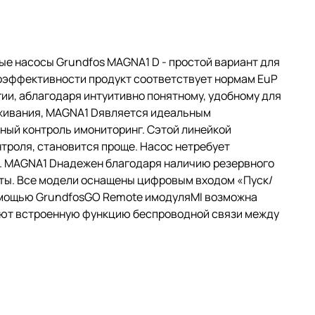
 насосы Grundfos MAGNA1 D - простой вариант для
оэффективности продукт соответствует нормам EuP
и, аблагодаря интуитивно понятному, удобному для
живания, MAGNA1 Dявляется идеальным
ный контроль имониторинг. Сэтой линейкой
троля, становится проще. Насос нетребует
. MAGNA1 Dнадежен благодаря наличию резервного
оты. Все модели оснащены цифровым входом «Пуск/
омощью GrundfosGO Remote имодуляMI возможна
еют встроенную функцию беспроводной связи между