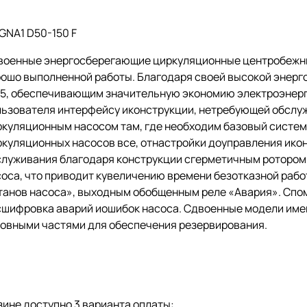
GNA1 D50-150 F
военные энергосберегающие циркуляционные центробежные
рошо выполненной работы. Благодаря своей высокой энерг
15, обеспечивающим значительную экономию электроэнерги
льзователя интерфейсу иконструкции, нетребующей обслу
ркуляционным насосом там, где необходим базовый систем
куляционных насосов все, отнастройки доуправления икон
служивания благодаря конструкции сгерметичным ротором
соса, что приводит кувеличению времени безотказной раб
танов насоса», выходным обобщенным реле «Авария». Сп
сшифровка аварий иошибок насоса. Сдвоенные модели им
ловными частями для обеспечения резервирования.
ине доступно 3 варианта оплаты: