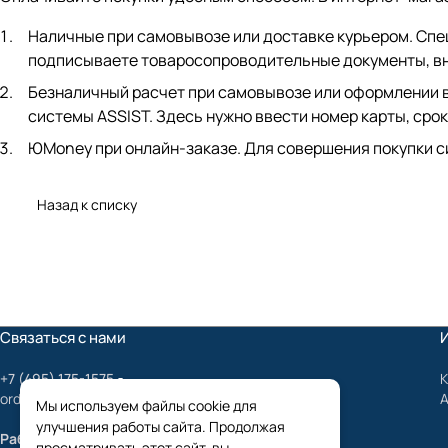
Наличные при самовывозе или доставке курьером. Спец
подписываете товаросопроводительные документы, вно
Безналичный расчет при самовывозе или оформлении в 
системы ASSIST. Здесь нужно ввести номер карты, срок
ЮMoney при онлайн-заказе. Для совершения покупки с
Назад к списку
Связаться с нами
+7 (495) 175-1575
К
order@mygrundfos.ru
Мы используем файлы cookie для
улучшения работы сайта. Продолжая
Работаем только с юридическими лицами
просматривать этот сайт, вы