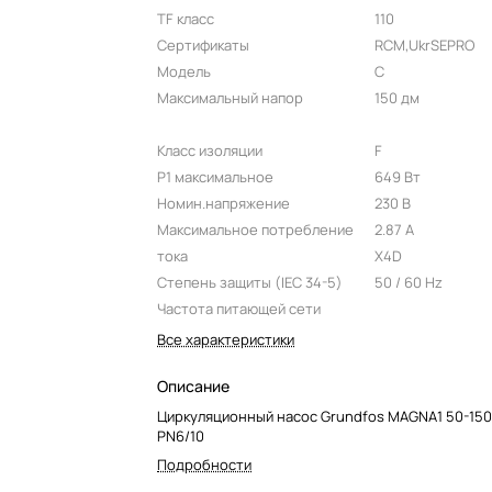
TF класс
110
Сертификаты
RCM,UkrSEPRO
Модель
C
Максимальный напор
150 дм
Класс изоляции
F
P1 максимальное
649 Вт
Номин.напряжение
230 В
Максимальное потребление
2.87 A
тока
X4D
Степень защиты (IEC 34-5)
50 / 60 Hz
Частота питающей сети
Все характеристики
Описание
Циркуляционный насос Grundfos MAGNA1 50-150 
PN6/10
Подробности