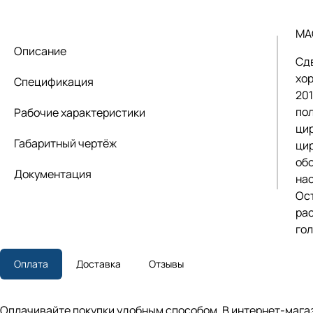
MA
Описание
Сд
хо
Спецификация
20
по
Рабочие характеристики
ци
Габаритный чертёж
цир
об
Документация
на
Ос
ра
го
Оплата
Доставка
Отзывы
Оплачивайте покупки удобным способом. В интернет-магаз