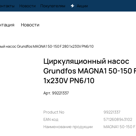
онтакты
Новости
Покупателям
Акции
нтация
Новости
й насос Grundfos MAGNA1 50-150 F 280 1x230V PN6/10
Циркуляционный насос
Grundfos MAGNA1 50-150 
1x230V PN6/10
Арт.
99221337
Product No
99221337
EAN код
5712608943102
Наименование продукции
MAGNA1 50-150 F