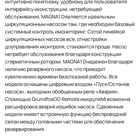
интуитивно понятному, удобному для пользователя
интерфейсу иконструкции, нетребующей
обслуживания, MAGNA1 Dявляется идеальным
циркуляционным насосом там, где необходим базовый
системный контроль имониторинг. Сэтой линейкой
циркуляционных насосов все, отнастройки
доуправления иконтроля, становится проще. Насос
нетребует обслуживания благодаря конструкции
сгерметичным ротором. MAGNA1 Dнадежен благодаря
наличию резервного насоса, что приводит
кувеличению времени безотказной работы. Все
модели оснащены цифровым входом «Пуск/Останов
насоса», выходным обобщенным реле «Авария».
Спомощью GrundfosGO Remote имодуляMI возможна
расшифровка аварий иошибок насоса. Сдвоенные
модели имеют встроенную функцию беспроводной
связи между головными частями для обеспечения
резервирования.