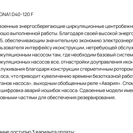
GNA1 D40-120 F
военные энергосберегающие циркуляционные центробежные
рошо выполненной работы. Благодаря своей высокой энерг
15, обеспечивающим значительную экономию электроэнерги
льзователя интерфейсу иконструкции, нетребующей обслу
ркуляционным насосом там, где необходим базовый систем
куляционных насосов все, отнастройки доуправления икон
служивания благодаря конструкции сгерметичным ротором
соса, что приводит кувеличению времени безотказной раб
танов насоса», выходным обобщенным реле «Авария». Сп
сшифровка аварий иошибок насоса. Сдвоенные модели им
ловными частями для обеспечения резервирования.
ине доступно 3 варианта оплаты: