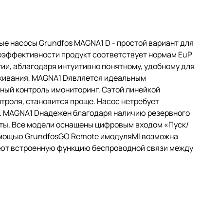
 насосы Grundfos MAGNA1 D - простой вариант для
оэффективности продукт соответствует нормам EuP
и, аблагодаря интуитивно понятному, удобному для
живания, MAGNA1 Dявляется идеальным
ный контроль имониторинг. Сэтой линейкой
троля, становится проще. Насос нетребует
. MAGNA1 Dнадежен благодаря наличию резервного
оты. Все модели оснащены цифровым входом «Пуск/
омощью GrundfosGO Remote имодуляMI возможна
еют встроенную функцию беспроводной связи между