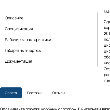
MA
Описание
Сд
хо
Спецификация
20
по
Рабочие характеристики
ци
Габаритный чертёж
цир
об
Документация
на
Ос
ра
го
Оплата
Доставка
Отзывы
Оплачивайте покупки удобным способом. В интернет-магаз