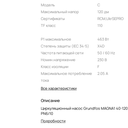
Модель
C
Максимальный напор
120 дм
Сертификаты
RCM,UkrSEPRO
TF класс
110
P1 максимальное
463 Вт
Степень защиты (IEC 34-5)
X4D
Частота питающей сети
50 / 60 Hz
Номин.напряжение
230 В
Класс изоляции
F
Максимальное потребление
2.05 A
тока
Все характеристики
Описание
Циркуляционный насос Grundfos MAGNA1 40-120 
PN6/10
Подробности