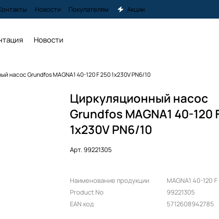
Контакты
Новости
Покупателям
Акции
нтация
Новости
й насос Grundfos MAGNA1 40-120 F 250 1x230V PN6/10
Циркуляционный насос
Grundfos MAGNA1 40-120 
1x230V PN6/10
Арт.
99221305
Наименование продукции
MAGNA1 40-120 F
Product No
99221305
EAN код
5712608942785