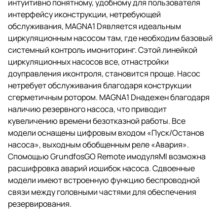
интуитивно понятному, удобному для пользователя
интерфейсу иконструкции, нетребующей
обслуживания, MAGNA1 Dявляется идеальным
циркуляционным насосом там, где необходим базовый
системный контроль имониторинг. Сэтой линейкой
циркуляционных насосов все, отнастройки
доуправления иконтроля, становится проще. Насос
нетребует обслуживания благодаря конструкции
сгерметичным ротором. MAGNA1 Dнадежен благодаря
наличию резервного насоса, что приводит
кувеличению времени безотказной работы. Все
модели оснащены цифровым входом «Пуск/Останов
насоса», выходным обобщенным реле «Авария».
Спомощью GrundfosGO Remote имодуляMI возможна
расшифровка аварий иошибок насоса. Сдвоенные
модели имеют встроенную функцию беспроводной
связи между головными частями для обеспечения
резервирования.