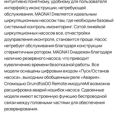
интуитивно понятному, удобному для пользователя
интерфейсу иконструкции, нетребующей
обслуживания, MAGNA1 Dявляется идеальным
циркуляционным насосом там, где необходим базовый
системный контроль имониторинг. Сэтой линейкой
циркуляционных насосов все, отнастройки
доуправления иконтроля, становится проще. Насос
нетребует обслуживания благодаря конструкции
сгерметичным ротором. MAGNA1 Dнадежен благодаря
наличию резервного насоса, что приводит
кувеличению времени безотказной работы. Все
модели оснащены цифровым входом «Пуск/Останов
насоса», выходным обобщенным реле «Авария».
Спомощью GrundfosGO Remote имодуляMI возможна
расшифровка аварий иошибок насоса. Сдвоенные
модели имеют встроенную функцию беспроводной
связи между головными частями для обеспечения
резервирования.