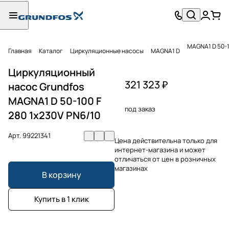
MAGNA1 D 50-1
Главная
Каталог
Циркуляционные насосы
MAGNA1 D
Циркуляционный
321 323 ₽
насос Grundfos
MAGNA1 D 50-100 F
под заказ
280 1x230V PN6/10
Арт.
99221341
Цена действительна только для
интернет-магазина и может
отличаться от цен в розничных
магазинах
В корзину
Купить в 1 клик