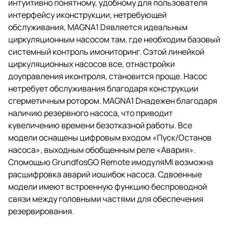
интуитивно понятному, удобному для пользователя
интерфейсу иконструкции, нетребующей
обслуживания, MAGNA1 Dявляется идеальным
циркуляционным насосом там, где необходим базовый
системный контроль имониторинг. Сэтой линейкой
циркуляционных насосов все, отнастройки
доуправления иконтроля, становится проще. Насос
нетребует обслуживания благодаря конструкции
сгерметичным ротором. MAGNA1 Dнадежен благодаря
наличию резервного насоса, что приводит
кувеличению времени безотказной работы. Все
модели оснащены цифровым входом «Пуск/Останов
насоса», выходным обобщенным реле «Авария».
Спомощью GrundfosGO Remote имодуляMI возможна
расшифровка аварий иошибок насоса. Сдвоенные
модели имеют встроенную функцию беспроводной
связи между головными частями для обеспечения
резервирования.