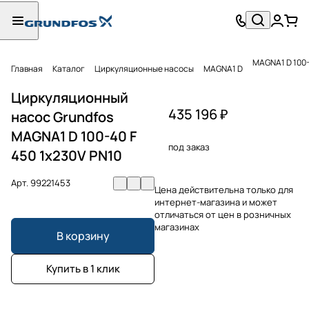
MAGNA1 D 100-
Главная
Каталог
Циркуляционные насосы
MAGNA1 D
Циркуляционный
435 196 ₽
насос Grundfos
MAGNA1 D 100-40 F
под заказ
450 1x230V PN10
Арт.
99221453
Цена действительна только для
интернет-магазина и может
отличаться от цен в розничных
магазинах
В корзину
Купить в 1 клик