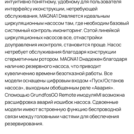
интуитивно понятному, удобному для пользователя
интерфейсу иконструкции, нетребующей
обслуживания, MAGNA1 Dявляется идеальным
циркуляционным насосом там, где необходим базовый
системный контроль имониторинг. Сэтой линейкой
циркуляционных насосов все, отнастройки
доуправления иконтроля, становится проще. Насос
нетребует обслуживания благодаря конструкции
сгерметичным ротором. MAGNA1 Dнадежен благодаря
наличию резервного насоса, что приводит
кувеличению времени безотказной работы. Все
модели оснащены цифровым входом «Пуск/Останов
насоса», выходным обобщенным реле «Авария».
Спомощью GrundfosGO Remote имодуляMI возможна
расшифровка аварий иошибок насоса. Сдвоенные
модели имеют встроенную функцию беспроводной
связи между головными частями для обеспечения
резервирования.