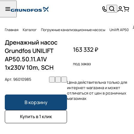
Главная
Каталог
Погружные канализационные насосы
Unilift AP50
Дренажный насос
163 332 ₽
Grundfos UNILIFT
AP50.50.11.A1V
под заказ
1x230V 10m, SCH
Арт.
96010985
Цена действительна только для
интернет-магазина и может
отличаться от цен в розничных
магазинах
В корзину
Купить в 1 клик