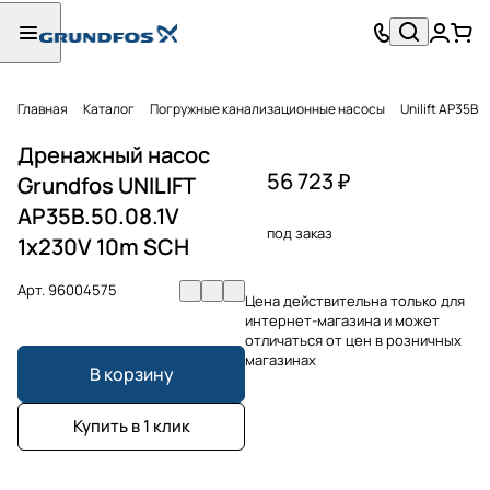
Главная
Каталог
Погружные канализационные насосы
Unilift AP35B
Дренажный насос
56 723 ₽
Grundfos UNILIFT
AP35B.50.08.1V
под заказ
1x230V 10m SCH
Арт.
96004575
Цена действительна только для
интернет-магазина и может
отличаться от цен в розничных
магазинах
В корзину
Купить в 1 клик