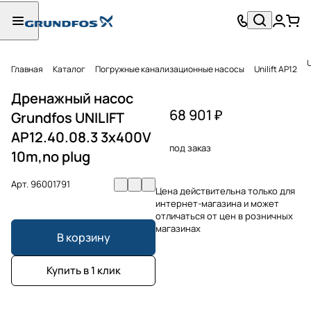
U
Главная
Каталог
Погружные канализационные насосы
Unilift AP12
Дренажный насос
68 901 ₽
Grundfos UNILIFT
AP12.40.08.3 3x400V
под заказ
10m,no plug
Арт.
96001791
Цена действительна только для
интернет-магазина и может
отличаться от цен в розничных
магазинах
В корзину
Купить в 1 клик