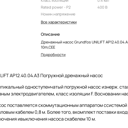
Класс изоляции
0.4 кВт
Rated power - P2
400 В
Номин.напряжение
Все характеристики
Описание
Дренажный насос Grundfos UNILIFT AP12.40.04.
10m,CEE
Подробности
LIFT AP12.40.04.A3 Погружной дренажный насос
ртикальный одноступенчатый погружной насос изнерж. ста
ным электродвигателем, класс изоляции F. Восновании на
сос поставляется скоммутационным аппаратом ссистемой
ловым кабелем 0,8 м. Более того, вкомплект поставки вх
лючения ивыключения насоса скабелем 10 м.