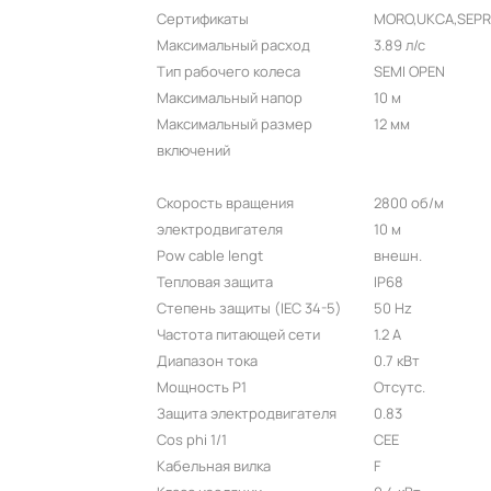
Сертификаты
MORO,UKCA,SEP
Максимальный расход
3.89 л/с
Тип рабочего колеса
SEMI OPEN
Максимальный напор
10 м
Максимальный размер
12 мм
включений
Скорость вращения
2800 об/м
электродвигателя
10 м
Pow cable lengt
внешн.
Тепловая защита
IP68
Степень защиты (IEC 34-5)
50 Hz
Частота питающей сети
1.2 A
Диапазон тока
0.7 кВт
Мощность P1
Отсутс.
Защита электродвигателя
0.83
Cos phi 1/1
CEE
Кабельная вилка
F