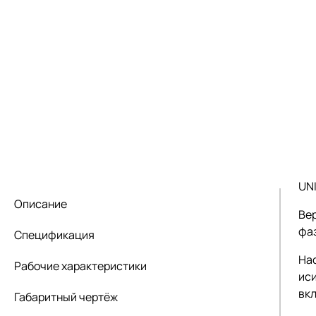
UNI
Описание
Ве
фаз
Спецификация
На
Рабочие характеристики
иси
вк
Габаритный чертёж