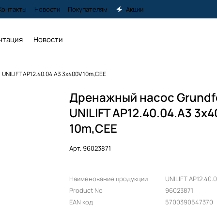
Контакты
Новости
Покупателям
Акции
нтация
Новости
UNILIFT AP12.40.04.A3 3x400V 10m,CEE
Дренажный насос Grundf
UNILIFT AP12.40.04.A3 3x
10m,CEE
Арт.
96023871
Наименование продукции
UNILIFT AP12.40.
Product No
96023871
EAN код
5700390547370