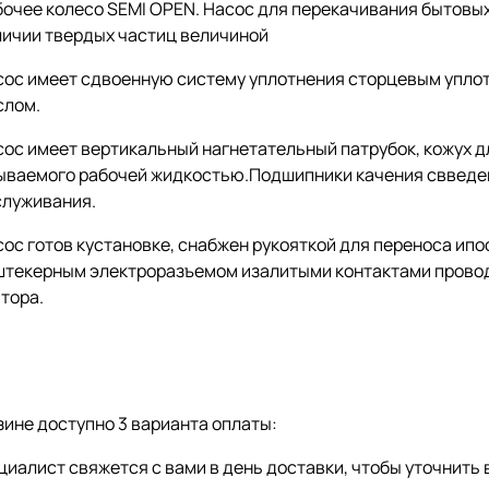
бочее колесо SEMI OPEN. Насос для перекачивания бытовы
личии твердых частиц величиной
сос имеет сдвоенную систему уплотнения сторцевым упло
слом.
сос имеет вертикальный нагнетательный патрубок, кожух 
ываемого рабочей жидкостью.Подшипники качения свведен
служивания.
ос готов кустановке, снабжен рукояткой для переноса ип
штекерным электроразъемом изалитыми контактами провод
тора.
ине доступно 3 варианта оплаты:
иалист свяжется с вами в день доставки, чтобы уточнить 