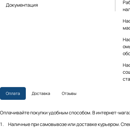
Ра
Документация
на
На
ма
На
ом
об
Нас
со
ста
Оплата
Доставка
Отзывы
Оплачивайте покупки удобным способом. В интернет-магаз
Наличные при самовывозе или доставке курьером. Спец