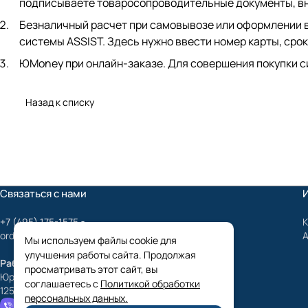
подписываете товаросопроводительные документы, вно
Безналичный расчет при самовывозе или оформлении в 
системы ASSIST. Здесь нужно ввести номер карты, срок
ЮMoney при онлайн-заказе. Для совершения покупки с
Назад к списку
Связаться с нами
+7 (495) 175-1575
К
order@mygrundfos.ru
Мы используем файлы cookie для
улучшения работы сайта. Продолжая
Работаем только с юридическими лицами
просматривать этот сайт, вы
Юридический адрес:
соглашаетесь с
Политикой обработки
125424, г. Москва, улица Лётная 99, с. 3, оф. 28
персональных данных.