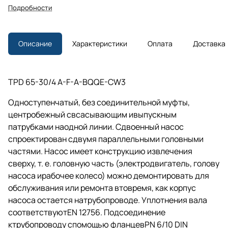
Подробности
Описание
Характеристики
Оплата
Доставка
TPD 65-30/4 A-F-A-BQQE-CW3
Одноступенчатый, без соединительной муфты,
центробежный свсасывающим ивыпускным
патрубками наодной линии. Сдвоенный насос
спроектирован сдвумя параллельными головными
частями. Насос имеет конструкцию извлечения
сверху,
т. е.
головную часть (электродвигатель, голову
насоса ирабочее колесо) можно демонтировать для
обслуживания или ремонта втовремя, как корпус
насоса остается натрубопроводе. Уплотнения вала
соответствуютEN 12756. Подсоединение
ктрубопроводу спомощью фланцевPN 6/10 DIN