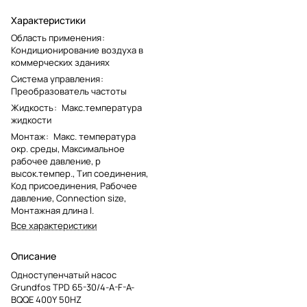
Характеристики
Область применения
:
Кондиционирование воздуха в
коммерческих зданиях
Система управления
:
Преобразователь частоты
Жидкость
:
Макс.температура
жидкости
Монтаж
:
Макс. температура
окр. среды, Максимальное
рабочее давление, p
высок.темпер., Тип соединения,
Код присоединения, Рабочее
давление, Connection size,
Монтажная длина l.
Все характеристики
Описание
Одноступенчатый насос
Grundfos TPD 65-30/4-A-F-A-
BQQE 400Y 50HZ