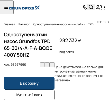
TPD 65-
Главная
Каталог
Одноступенчатые насосы «ин-лайн»
TPD
Одноступенчатый
282 332 ₽
насос Grundfos TPD
65-30/4-A-F-A-BQQE
под заказ
400Y 50HZ
Арт.
98957990
Цена действительна только для
интернет-магазина и может
отличаться от цен в розничных
магазинах
В корзину
Купить в 1 клик