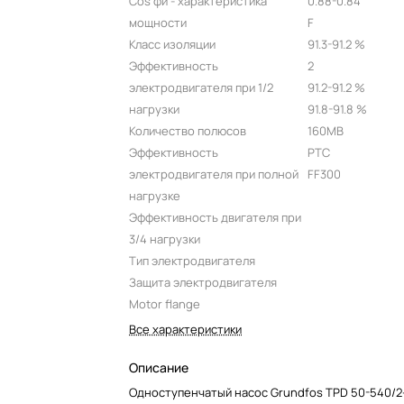
Cos фи - характеристика
0.88-0.84
мощности
F
Класс изоляции
91.3-91.2 %
Эффективность
2
электродвигателя при 1/2
91.2-91.2 %
нагрузки
91.8-91.8 %
Количество полюсов
160MB
Эффективность
PTC
электродвигателя при полной
FF300
нагрузке
Эффективность двигателя при
3/4 нагрузки
Тип электродвигателя
Защита электродвигателя
Motor flange
Все характеристики
Описание
Одноступенчатый насос Grundfos TPD 50-540/2