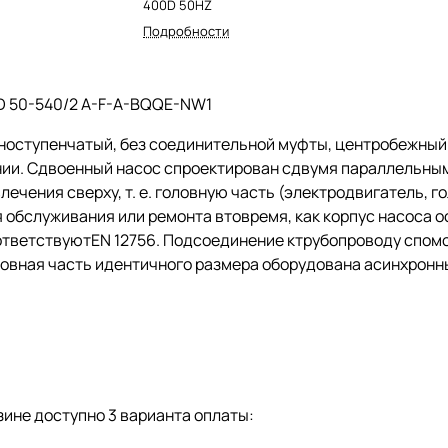
400D 50HZ
Подробности
D 50-540/2 A-F-A-BQQE-NW1
ноступенчатый, без соединительной муфты, центробежны
нии. Сдвоенный насос спроектирован сдвумя параллельны
влечения сверху,
т. е.
головную часть (электродвигатель, г
 обслуживания или ремонта втовремя, как корпус насоса 
ответствуютEN 12756. Подсоединение ктрубопроводу спомо
ловная часть идентичного размера оборудована асинхрон
ине доступно 3 варианта оплаты: