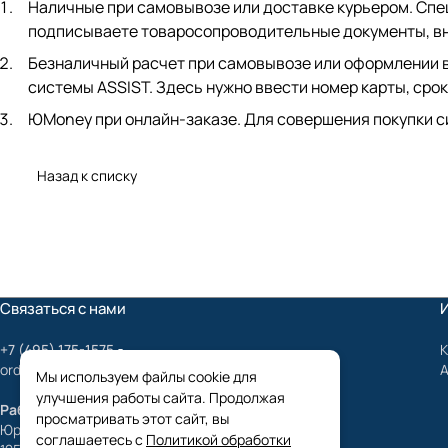
Наличные при самовывозе или доставке курьером. Спец
подписываете товаросопроводительные документы, вно
Безналичный расчет при самовывозе или оформлении в 
системы ASSIST. Здесь нужно ввести номер карты, срок
ЮMoney при онлайн-заказе. Для совершения покупки с
Назад к списку
Связаться с нами
+7 (495) 175-1575
К
order@mygrundfos.ru
Мы используем файлы cookie для
улучшения работы сайта. Продолжая
Работаем только с юридическими лицами
просматривать этот сайт, вы
Юридический адрес:
соглашаетесь с
Политикой обработки