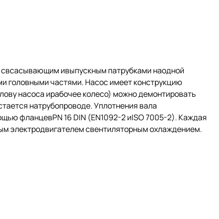
й свсасывающим ивыпускным патрубками наодной
ми головными частями. Насос имеет конструкцию
олову насоса ирабочее колесо) можно демонтировать
остается натрубопроводе. Уплотнения вала
щью фланцевPN 16 DIN (EN1092-2 иISO 7005-2). Каждая
ным электродвигателем свентиляторным охлаждением.