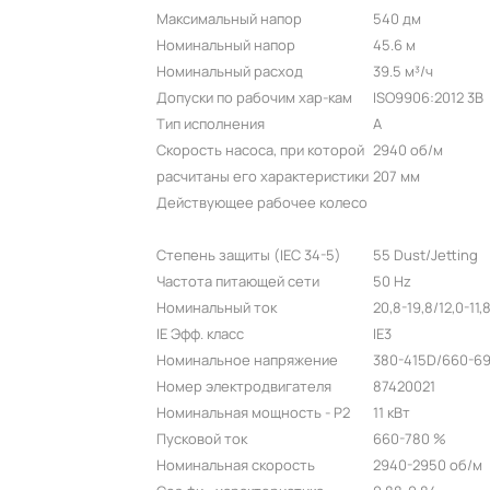
Максимальный напор
540 дм
Номинальный напор
45.6 м
Номинальный расход
39.5 м³/ч
Допуски по рабочим хар-кам
ISO9906:2012 3B
Тип исполнения
A
Скорость насоса, при которой
2940 об/м
расчитаны его характеристики
207 мм
Действующее рабочее колесо
Степень защиты (IEC 34-5)
55 Dust/Jetting
Частота питающей сети
50 Hz
Номинальный ток
20,8-19,8/12,0-11,
IE Эфф. класс
IE3
Номинальное напряжение
380-415D/660-69
Номер электродвигателя
87420021
Номинальная мощность - P2
11 кВт
Пусковой ток
660-780 %
Номинальная скорость
2940-2950 об/м