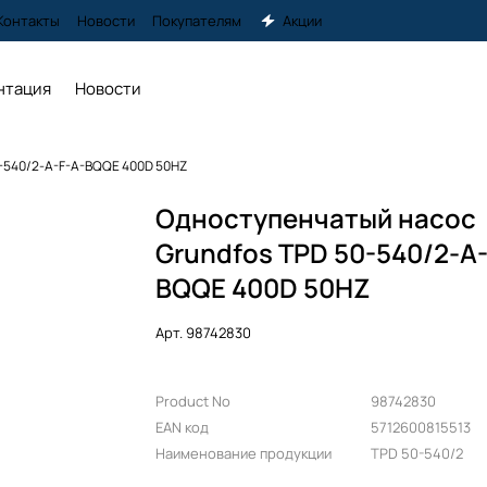
Контакты
Новости
Покупателям
Акции
нтация
Новости
-540/2-A-F-A-BQQE 400D 50HZ
Одноступенчатый насос
Grundfos TPD 50-540/2-A-
BQQE 400D 50HZ
Арт.
98742830
Product No
98742830
EAN код
5712600815513
Наименование продукции
TPD 50-540/2