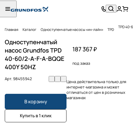
TPD 40-
Главная
Каталог
Одноступенчатые насосы «ин-лайн»
TPD
Одноступенчатый
187 367 ₽
насос Grundfos TPD
40-60/2-A-F-A-BQQE
под заказ
400Y 50HZ
Арт.
98455942
Цена действительна только для
интернет-магазина и может
отличаться от цен в розничных
магазинах
В корзину
Купить в 1 клик