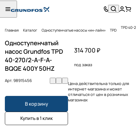
TPD 40-
Главная
Каталог
Одноступенчатые насосы «ин-лайн»
TPD
Одноступенчатый
314 700 ₽
насос Grundfos TPD
40-270/2-A-F-A-
под заказ
BQQE 400Y 50HZ
Арт.
98915456
Цена действительна только для
интернет-магазина и может
отличаться от цен в розничных
магазинах
В корзину
Купить в 1 клик