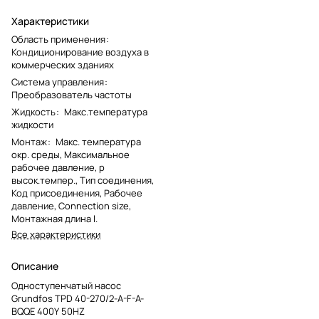
Характеристики
Область применения
:
Кондиционирование воздуха в
коммерческих зданиях
Система управления
:
Преобразователь частоты
Жидкость
:
Макс.температура
жидкости
Монтаж
:
Макс. температура
окр. среды, Максимальное
рабочее давление, p
высок.темпер., Тип соединения,
Код присоединения, Рабочее
давление, Connection size,
Монтажная длина l.
Все характеристики
Описание
Одноступенчатый насос
Grundfos TPD 40-270/2-A-F-A-
BQQE 400Y 50HZ