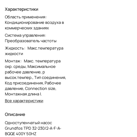
Характеристики
Область применения
:
Кондиционирование воздуха в
коммерческих зданиях
Система управления
:
Преобразователь частоты
Жидкость
:
Макс.температура
жидкости
Монтаж
:
Макс. температура
окр. среды, Максимальное
рабочее давление, p
высок.темпер., Тип соединения,
Код присоединения, Рабочее
давление, Connection size,
Монтажная длина l.
Все характеристики
Описание
Одноступенчатый насос
Grundfos TPD 32-230/2-A-F-A-
BQQE 400Y 50HZ