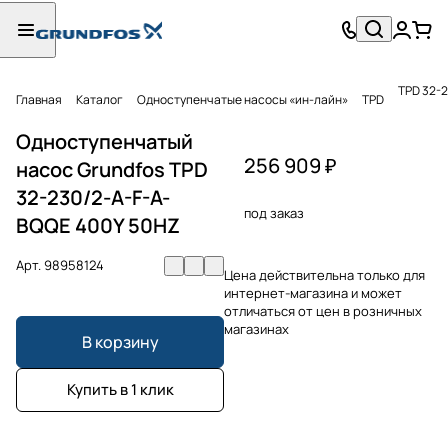
TPD 32-
Главная
Каталог
Одноступенчатые насосы «ин-лайн»
TPD
Одноступенчатый
256 909 ₽
насос Grundfos TPD
32-230/2-A-F-A-
под заказ
BQQE 400Y 50HZ
Арт.
98958124
Цена действительна только для
интернет-магазина и может
отличаться от цен в розничных
магазинах
В корзину
Купить в 1 клик