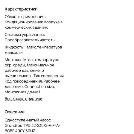
Характеристики
Область применения
:
Кондиционирование воздуха в
коммерческих зданиях
Система управления
:
Преобразователь частоты
Жидкость
:
Макс.температура
жидкости
Монтаж
:
Макс. температура
окр. среды, Максимальное
рабочее давление, p
высок.темпер., Тип соединения,
Код присоединения, Рабочее
давление, Connection size,
Монтажная длина l.
Все характеристики
Описание
Одноступенчатый насос
Grundfos TPD 32-230/2-A-F-A-
BQBE 400Y 50HZ