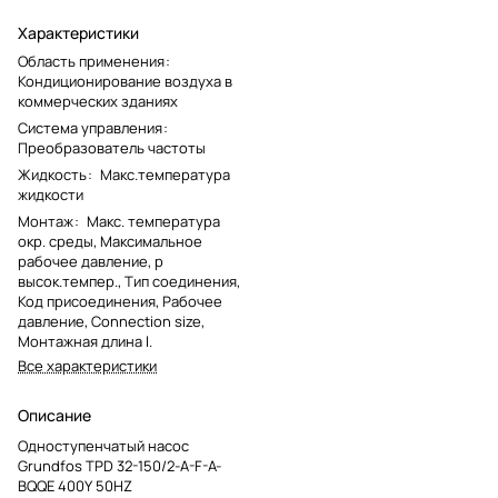
Характеристики
Область применения
:
Кондиционирование воздуха в
коммерческих зданиях
Система управления
:
Преобразователь частоты
Жидкость
:
Макс.температура
жидкости
Монтаж
:
Макс. температура
окр. среды, Максимальное
рабочее давление, p
высок.темпер., Тип соединения,
Код присоединения, Рабочее
давление, Connection size,
Монтажная длина l.
Все характеристики
Описание
Одноступенчатый насос
Grundfos TPD 32-150/2-A-F-A-
BQQE 400Y 50HZ