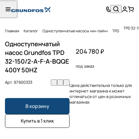
TPD 32-
Главная
Каталог
Одноступенчатые насосы «ин-лайн»
TPD
Одноступенчатый
204 780 ₽
насос Grundfos TPD
32-150/2-A-F-A-BQQE
под заказ
400Y 50HZ
Арт.
97900333
Цена действительна только для
интернет-магазина и может
отличаться от цен в розничных
магазинах
В корзину
Купить в 1 клик