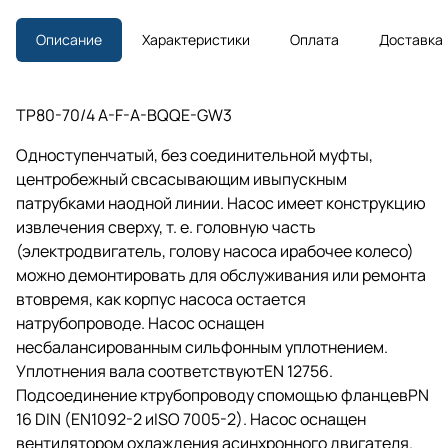
Описание
Характеристики
Оплата
Доставка
TP80-70/4 A-F-A-BQQE-GW3
Одноступенчатый, без соединительной муфты,
центробежный свсасывающим ивыпускным
патрубками наодной линии. Насос имеет конструкцию
извлечения сверху,
т. е.
головную часть
(электродвигатель, голову насоса ирабочее колесо)
можно демонтировать для обслуживания или ремонта
втовремя, как корпус насоса остается
натрубопроводе. Насос оснащен
несбалансированным сильфонным уплотнением.
Уплотнения вала соответствуютEN 12756.
Подсоединение ктрубопроводу спомощью фланцевPN
16 DIN (EN1092-2 иISO 7005-2). Насос оснащен
вентилятором охлаждения асинхронного двигателя.