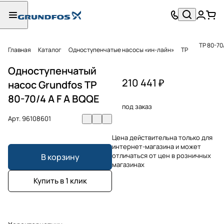
TP 80-70
Главная
Каталог
Одноступенчатые насосы «ин-лайн»
TP
Одноступенчатый
210 441 ₽
насос Grundfos TP
80-70/4 A F A BQQE
под заказ
Арт.
96108601
Цена действительна только для
интернет-магазина и может
отличаться от цен в розничных
В корзину
магазинах
Купить в 1 клик