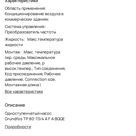
Характеристики
Область применения
:
Кондиционирование воздуха в
коммерческих зданиях
Система управления
:
Преобразователь частоты
Жидкость
:
Макс.температура
жидкости
Монтаж
:
Макс. температура
окр. среды, Максимальное
рабочее давление, p
высок.темпер., Тип соединения,
Код присоединения, Рабочее
давление, Connection size,
Монтажная длина l.
Все характеристики
Описание
Одноступенчатый насос
Grundfos TP 80-70/4 A F A BQQE
Подробности