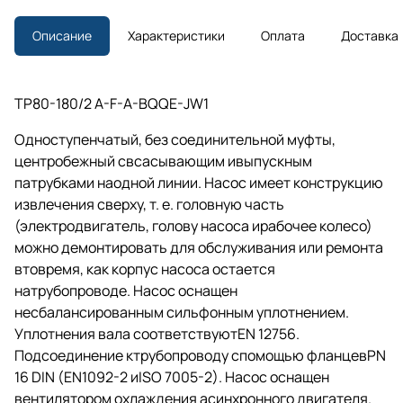
Описание
Характеристики
Оплата
Доставка
TP80-180/2 A-F-A-BQQE-JW1
Одноступенчатый, без соединительной муфты,
центробежный свсасывающим ивыпускным
патрубками наодной линии. Насос имеет конструкцию
извлечения сверху,
т. е.
головную часть
(электродвигатель, голову насоса ирабочее колесо)
можно демонтировать для обслуживания или ремонта
втовремя, как корпус насоса остается
натрубопроводе. Насос оснащен
несбалансированным сильфонным уплотнением.
Уплотнения вала соответствуютEN 12756.
Подсоединение ктрубопроводу спомощью фланцевPN
16 DIN (EN1092-2 иISO 7005-2). Насос оснащен
вентилятором охлаждения асинхронного двигателя.