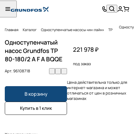
Одноступ
Главная
Каталог
Одноступенчатые насосы «ин-лайн»
TP
Одноступенчатый
221 978 ₽
насос Grundfos TP
80-180/2 A F A BQQE
под заказ
Арт.
96108718
Цена действительна только для
интернет-магазина и может
отличаться от цен в розничных
В корзину
магазинах
Купить в 1 клик