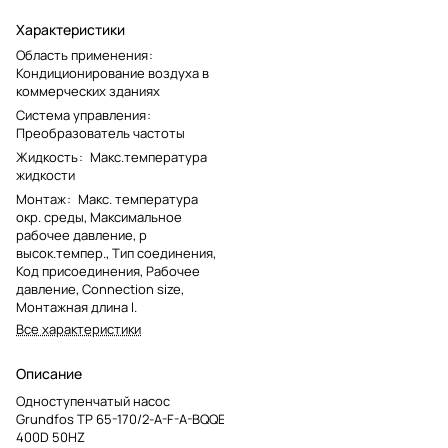
Характеристики
Область применения
:
Кондиционирование воздуха в
коммерческих зданиях
Система управления
:
Преобразователь частоты
Жидкость
:
Макс.температура
жидкости
Монтаж
:
Макс. температура
окр. среды, Максимальное
рабочее давление, p
высок.темпер., Тип соединения,
Код присоединения, Рабочее
давление, Connection size,
Монтажная длина l.
Все характеристики
Описание
Одноступенчатый насос
Grundfos TP 65-170/2-A-F-A-BQQE
400D 50HZ