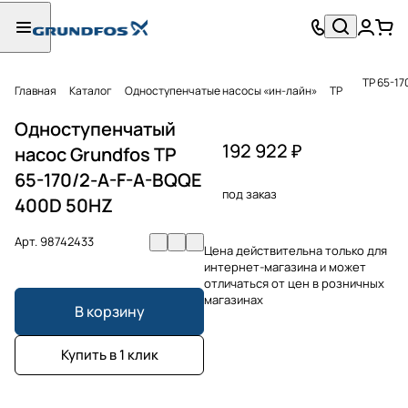
TP 65-1
Главная
Каталог
Одноступенчатые насосы «ин-лайн»
TP
Одноступенчатый
192 922 ₽
насос Grundfos TP
65-170/2-A-F-A-BQQE
под заказ
400D 50HZ
Арт.
98742433
Цена действительна только для
интернет-магазина и может
отличаться от цен в розничных
магазинах
В корзину
Купить в 1 клик