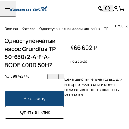
TP 50-6
Главная
Каталог
Одноступенчатые насосы «ин-лайн»
TP
Одноступенчатый
466 602 ₽
насос Grundfos TP
50-630/2-A-F-A-
под заказ
BQQE 400D 50HZ
Арт.
98742776
Цена действительна только для
интернет-магазина и может
отличаться от цен в розничных
магазинах
В корзину
Купить в 1 клик