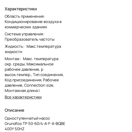
Характеристики
Область применения
:
Кондиционирование воздуха в
коммерческих зданиях
Система управления
:
Преобразователь частоты
Жидкость
:
Макс.температура
жидкости
Монтаж
:
Макс. температура
окр. среды, Максимальное
рабочее давление, p
высок.темпер., Тип соединения,
Код присоединения, Рабочее
давление, Connection size,
Монтажная длина l.
Все характеристики
Описание
Одноступенчатый насос
Grundfos TP 50-60/4-A-F-A-BQBE
400Y 50HZ