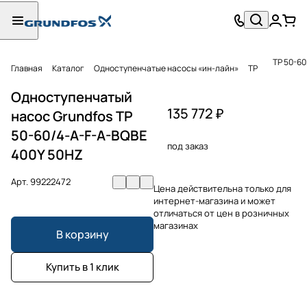
TP 50-6
Главная
Каталог
Одноступенчатые насосы «ин-лайн»
TP
Одноступенчатый
135 772 ₽
насос Grundfos TP
50-60/4-A-F-A-BQBE
под заказ
400Y 50HZ
Арт.
99222472
Цена действительна только для
интернет-магазина и может
отличаться от цен в розничных
магазинах
В корзину
Купить в 1 клик