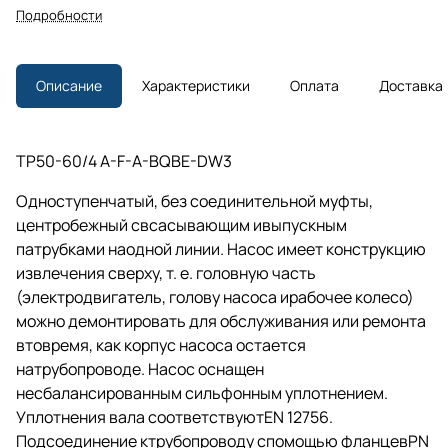
Подробности
Описание
Характеристики
Оплата
Доставка
TP50-60/4 A-F-A-BQBE-DW3
Одноступенчатый, без соединительной муфты,
центробежный свсасывающим ивыпускным
патрубками наодной линии. Насос имеет конструкцию
извлечения сверху,
т. е.
головную часть
(электродвигатель, голову насоса ирабочее колесо)
можно демонтировать для обслуживания или ремонта
втовремя, как корпус насоса остается
натрубопроводе. Насос оснащен
несбалансированным сильфонным уплотнением.
Уплотнения вала соответствуютEN 12756.
Подсоединение ктрубопроводу спомощью фланцевPN