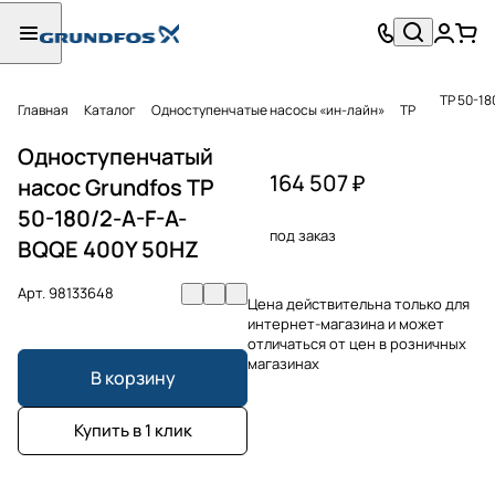
TP 50-1
Главная
Каталог
Одноступенчатые насосы «ин-лайн»
TP
Одноступенчатый
164 507 ₽
насос Grundfos TP
50-180/2-A-F-A-
под заказ
BQQE 400Y 50HZ
Арт.
98133648
Цена действительна только для
интернет-магазина и может
отличаться от цен в розничных
магазинах
В корзину
Купить в 1 клик