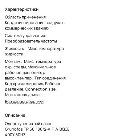
Характеристики
Область применения
:
Кондиционирование воздуха в
коммерческих зданиях
Система управления
:
Преобразователь частоты
Жидкость
:
Макс.температура
жидкости
Монтаж
:
Макс. температура
окр. среды, Максимальное
рабочее давление, p
высок.темпер., Тип соединения,
Код присоединения, Рабочее
давление, Connection size,
Монтажная длина l.
Все характеристики
Описание
Одноступенчатый насос
Grundfos TP 50-180/2-A-F-A-BQQE
400Y 50HZ