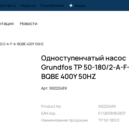
Контакты
Новости
Покупателям
Акции
нтация
Новости
80/2-A-F-A-BQBE 400Y 50HZ
Одноступенчатый насос
Grundfos TP 50-180/2-A-F
BQBE 400Y 50HZ
Арт.
99222489
Product No
99222489
EAN код
5712608962837
Наименование продукции
TP 50-180/2