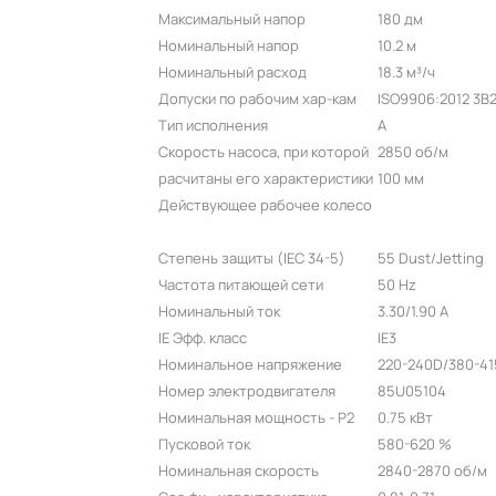
Максимальный напор
180 дм
Номинальный напор
10.2 м
Номинальный расход
18.3 м³/ч
Допуски по рабочим хар-кам
ISO9906:2012 3B
Тип исполнения
A
Скорость насоса, при которой
2850 об/м
расчитаны его характеристики
100 мм
Действующее рабочее колесо
Степень защиты (IEC 34-5)
55 Dust/Jetting
Частота питающей сети
50 Hz
Номинальный ток
3.30/1.90 A
IE Эфф. класс
IE3
Номинальное напряжение
220-240D/380-41
Номер электродвигателя
85U05104
Номинальная мощность - P2
0.75 кВт
Пусковой ток
580-620 %
Номинальная скорость
2840-2870 об/м