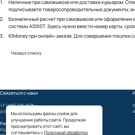
Наличные при самовывозе или доставке курьером. Спец
подписываете товаросопроводительные документы, вно
Безналичный расчет при самовывозе или оформлении в 
системы ASSIST. Здесь нужно ввести номер карты, срок
ЮMoney при онлайн-заказе. Для совершения покупки с
Назад к списку
Связаться с нами
+7 (495) 175-1575
К
order@mygrundfos.ru
Мы используем файлы cookie для
улучшения работы сайта. Продолжая
Работаем только с юридическими лицами
просматривать этот сайт, вы
Юридический адрес:
соглашаетесь с
Политикой обработки