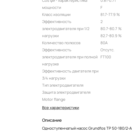
Cos фи - характеристика
0.81-0.71
мощности
F
Класс изоляции
81.7-77.9 %
Эффективность
2
электродвигателя при 1/2
80.7-80.7 %
нагрузки
82.7-80.9 %
Количество полюсов
80A
Эффективность
Отсутс.
электродвигателя при полной
FT100
нагрузке
Эффективность двигателя при
3/4 нагрузки
Тип электродвигателя
Защита электродвигателя
Motor flange
Все характеристики
Описание
Одноступенчатый насос Grundfos TP 50-180/2-A