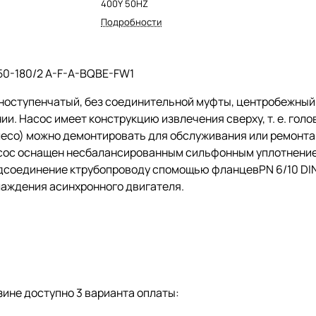
400Y 50HZ
Подробности
50-180/2 A-F-A-BQBE-FW1
ноступенчатый, без соединительной муфты, центробежны
ии. Насос имеет конструкцию извлечения сверху,
т. е.
голов
есо) можно демонтировать для обслуживания или ремонта 
сос оснащен несбалансированным сильфонным уплотнением
дсоединение ктрубопроводу спомощью фланцевPN 6/10 DIN 
лаждения асинхронного двигателя.
ине доступно 3 варианта оплаты: