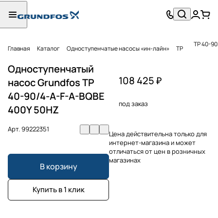
TP 40-9
Главная
Каталог
Одноступенчатые насосы «ин-лайн»
TP
Одноступенчатый
108 425 ₽
насос Grundfos TP
40-90/4-A-F-A-BQBE
под заказ
400Y 50HZ
Арт.
99222351
Цена действительна только для
интернет-магазина и может
отличаться от цен в розничных
магазинах
В корзину
Купить в 1 клик