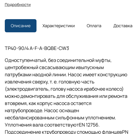
Подробности
Описание
Характеристики
Оплата
Доставка
TP40-90/4 A-F-A-BQBE-CW3
Одноступенчатый, без соединительной муфты,
центробежный свсасывающим ивыпускным
патрубками наодной линии. Насос имеет конструкцию
извлечения сверху,
т. е.
головную часть
(электродвигатель, голову насоса ирабочее колесо)
можно демонтировать для обслуживания или ремонта
втовремя, как корпус насоса остается
натрубопроводе. Насос оснащен
несбалансированным сильфонным уплотнением.
Уплотнения вала соответствуютEN 12756.
Подсоединение ктрубопроводу спомощью фланцевPN