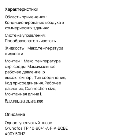
Характеристики
Область применения
:
Кондиционирование воздуха в
коммерческих зданиях
Система управления
:
Преобразователь частоты
Жидкость
:
Макс.температура
жидкости
Монтаж
:
Макс. температура
окр. среды, Максимальное
рабочее давление, p
высок.темпер., Тип соединения,
Код присоединения, Рабочее
давление, Connection size,
Монтажная длина l.
Все характеристики
Описание
Одноступенчатый насос
Grundfos TP 40-90/4-A-F-A-BQBE
400Y 50HZ