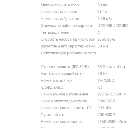
Максимальный напор
90 дм
Номинальный напор
7.01 м
Номинальный расход
9.48 м³/ч
Допуски по рабочим хар-кам
ISO9906:2012 3B
Тип исполнения
A
Скорость насоса, при которой
2865 об/м
расчитаны его характеристики
89 мм
Действующее рабочее колесо
Степень защиты (IEC 34-5)
55 Dust/Jetting
Частота питающей сети
50 Hz
Номинальный ток
1.74/1.00 A
IE Эфф. класс
IE3
Номинальное напряжение
220-240D/380-41
Номер электродвигателя
85805102
Номинальная мощность - P2
0.37 кВт
Пусковой ток
490-530 %
Номинальная скорость
2850-2880 об/м