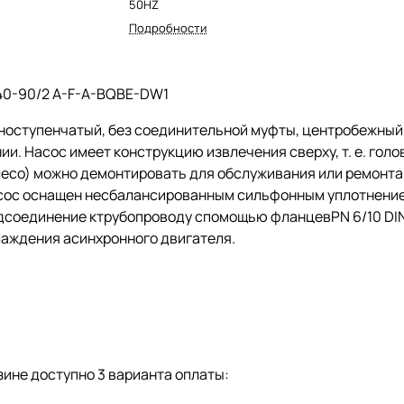
50HZ
Подробности
40-90/2 A-F-A-BQBE-DW1
ноступенчатый, без соединительной муфты, центробежны
ии. Насос имеет конструкцию извлечения сверху,
т. е.
голов
есо) можно демонтировать для обслуживания или ремонта 
сос оснащен несбалансированным сильфонным уплотнением
дсоединение ктрубопроводу спомощью фланцевPN 6/10 DIN 
лаждения асинхронного двигателя.
ине доступно 3 варианта оплаты: