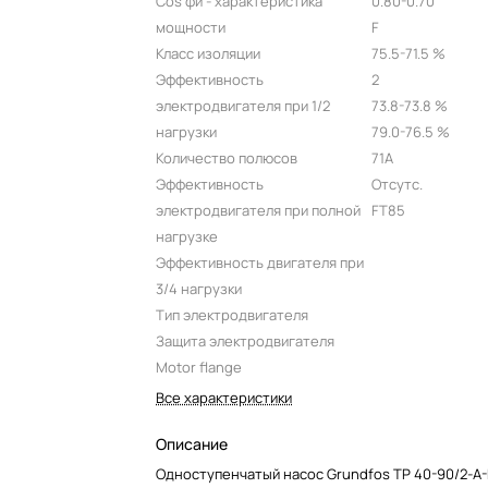
Cos фи - характеристика
0.80-0.70
мощности
F
Класс изоляции
75.5-71.5 %
Эффективность
2
электродвигателя при 1/2
73.8-73.8 %
нагрузки
79.0-76.5 %
Количество полюсов
71A
Эффективность
Отсутс.
электродвигателя при полной
FT85
нагрузке
Эффективность двигателя при
3/4 нагрузки
Тип электродвигателя
Защита электродвигателя
Motor flange
Все характеристики
Описание
Одноступенчатый насос Grundfos TP 40-90/2-A