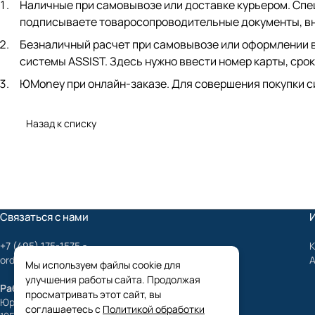
Наличные при самовывозе или доставке курьером. Спец
подписываете товаросопроводительные документы, вно
Безналичный расчет при самовывозе или оформлении в 
системы ASSIST. Здесь нужно ввести номер карты, срок
ЮMoney при онлайн-заказе. Для совершения покупки с
Назад к списку
Связаться с нами
+7 (495) 175-1575
К
order@mygrundfos.ru
Мы используем файлы cookie для
улучшения работы сайта. Продолжая
Работаем только с юридическими лицами
просматривать этот сайт, вы
Юридический адрес:
соглашаетесь с
Политикой обработки