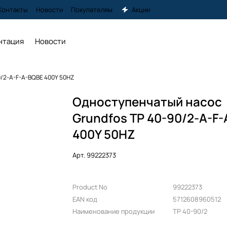
Контакты
Новости
Покупателям
Акции
нтация
Новости
0/2-A-F-A-BQBE 400Y 50HZ
Одноступенчатый насос
Grundfos TP 40-90/2-A-F
400Y 50HZ
Арт.
99222373
Product No
99222373
EAN код
5712608960512
Наименование продукции
TP 40-90/2