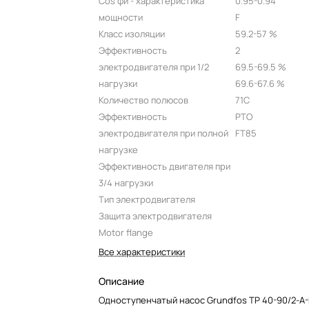
Cos фи - характеристика
0.95-0.94
мощности
F
Класс изоляции
59.2-57 %
Эффективность
2
электродвигателя при 1/2
69.5-69.5 %
нагрузки
69.6-67.6 %
Количество полюсов
71C
Эффективность
PTO
электродвигателя при полной
FT85
нагрузке
Эффективность двигателя при
3/4 нагрузки
Тип электродвигателя
Защита электродвигателя
Motor flange
Все характеристики
Описание
Одноступенчатый насос Grundfos TP 40-90/2-A