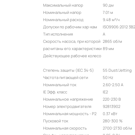
Максимальный напор
90 дм
Номинальный напор
7.01 м
Номинальный расход
9.48 м³/ч
Допуски по рабочим хар-кам
ISO9906:2012 3B
Тип исполнения
A
Скорость насоса, при которой
2865 об/м
расчитаны его характеристики
89 мм
Действующее рабочее колесо
Степень защиты (IEC 34-5)
55 Dust/Jetting
Частота питающей сети
50 Hz
Номинальный ток
2.60-2.50 A
IE Эфф. класс
IE2
Номинальное напряжение
220-230 В
Номер электродвигателя
92813902
Номинальная мощность - P2
0.37 кВт
Пусковой ток
280-300 %
Номинальная скорость
2700-2730 об/м