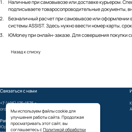
Наличные при самовывозе или доставке курьером. Спец
подписываете товаросопроводительные документы, вно
Безналичный расчет при самовывозе или оформлении в 
системы ASSIST. Здесь нужно ввести номер карты, срок
ЮMoney при онлайн-заказе. Для совершения покупки с
Назад к списку
Связаться с нами
+7 (495) 175-1575
К
order@mygrundfos.ru
Мы используем файлы cookie для
улучшения работы сайта. Продолжая
Работаем только с юридическими лицами
просматривать этот сайт, вы
Юридический адрес:
соглашаетесь с
Политикой обработки