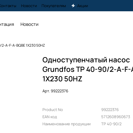
Контакты
Новости
Покупателям
Акции
нтация
Новости
0/2-A-F-A-BQBE 1X230 50HZ
Одноступенчатый насос
Grundfos TP 40-90/2-A-F
1X230 50HZ
Арт.
99222376
Product No
99222376
EAN код
5712608960673
Наименование продукции
TP 40-90/2