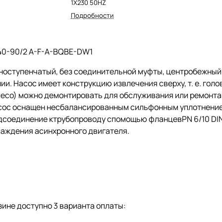
1X230 50HZ
Подробности
40-90/2 A-F-A-BQBE-DW1
ноступенчатый, без соединительной муфты, центробежны
ии. Насос имеет конструкцию извлечения сверху,
т. е.
голов
есо) можно демонтировать для обслуживания или ремонта 
сос оснащен несбалансированным сильфонным уплотнением
дсоединение ктрубопроводу спомощью фланцевPN 6/10 DIN 
лаждения асинхронного двигателя.
ине доступно 3 варианта оплаты: