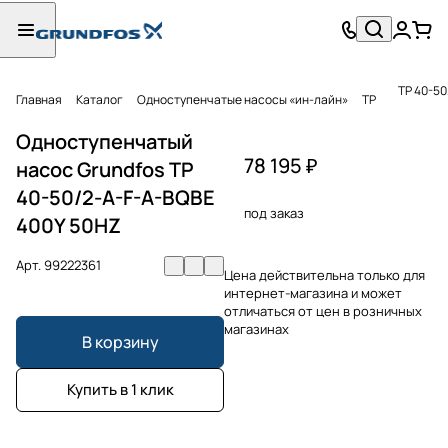
TP 40-5
Главная
Каталог
Одноступенчатые насосы «ин-лайн»
TP
Одноступенчатый
78 195 ₽
насос Grundfos TP
40-50/2-A-F-A-BQBE
под заказ
400Y 50HZ
Арт.
99222361
Цена действительна только для
интернет-магазина и может
отличаться от цен в розничных
магазинах
В корзину
Купить в 1 клик