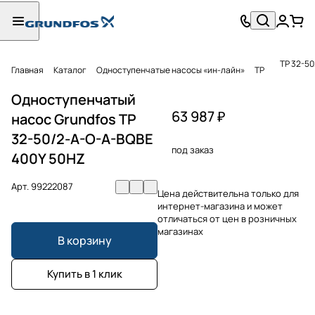
TP 32-5
Главная
Каталог
Одноступенчатые насосы «ин-лайн»
TP
Одноступенчатый
63 987 ₽
насос Grundfos TP
32-50/2-A-O-A-BQBE
под заказ
400Y 50HZ
Арт.
99222087
Цена действительна только для
интернет-магазина и может
отличаться от цен в розничных
магазинах
В корзину
Купить в 1 клик